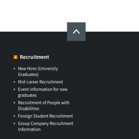
Recruitment
New Hires (University
Graduates)
Mid-career Recruitment
Event information for new
graduates
Recruitment of People with
Disabilities
Foreign Student Recruitment
Group Company Recruitment
Information