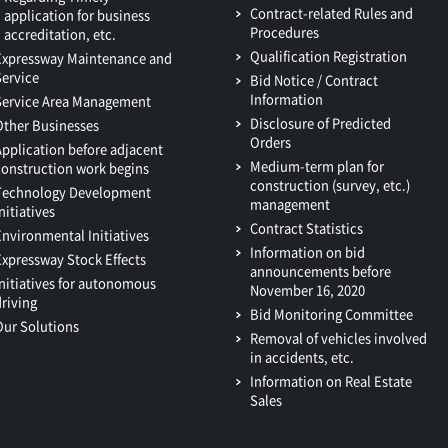
Contract-related Rules and
application for business
Procedures
accreditation, etc.
Qualification Registration
Expressway Maintenance and
Service
Bid Notice / Contract
Information
Service Area Management
Disclosure of Predicted
Other Businesses
Orders
Application before adjacent
Medium-term plan for
construction work begins
construction (survey, etc.)
Technology Development
management
nitiatives
Contract Statistics
Environmental Initiatives
Information on bid
Expressway Stock Effects
announcements before
Initiatives for autonomous
November 16, 2020
driving
Bid Monitoring Committee
Our Solutions
Removal of vehicles involved
in accidents, etc.
Information on Real Estate
Sales