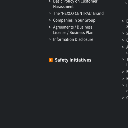
Basic Policy on Customer
Harassment
The "NEXCO CENTRAL" Brand
Companies in our Group
Agreements / Business
License / Business Plan
Information Disclosure
Safety Initiatives
I