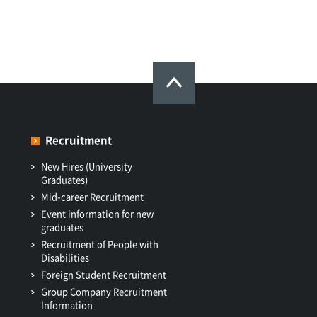
Recruitment
New Hires (University
Graduates)
Mid-career Recruitment
Event information for new
graduates
Recruitment of People with
Disabilities
Foreign Student Recruitment
Group Company Recruitment
Information