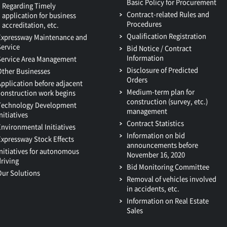
Basic Policy for Procurement
Regarding Timely
Contract-related Rules and
application for business
Procedures
accreditation, etc.
Qualification Registration
Expressway Maintenance and
Service
Bid Notice / Contract
Information
Service Area Management
Disclosure of Predicted
Other Businesses
Orders
Application before adjacent
Medium-term plan for
construction work begins
construction (survey, etc.)
Technology Development
management
nitiatives
Contract Statistics
Environmental Initiatives
Information on bid
Expressway Stock Effects
announcements before
Initiatives for autonomous
November 16, 2020
driving
Bid Monitoring Committee
Our Solutions
Removal of vehicles involved
in accidents, etc.
Information on Real Estate
Sales